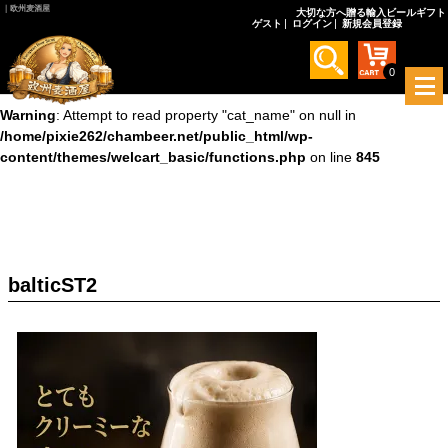
｜欧州麦酒屋
大切な方へ贈る輸入ビールギフト
ゲスト
ログイン
新規会員登録
Warning
: Undefined array key 0 in
/home/pixie262/chambeer.net/public_html/wp-
content/themes/welcart_basic/functions.php
on line
845
0
メ
ニ
Warning
: Attempt to read property "cat_name" on null in
ュ
/home/pixie262/chambeer.net/public_html/wp-
ー
content/themes/welcart_basic/functions.php
on line
845
を
開
く
balticST2