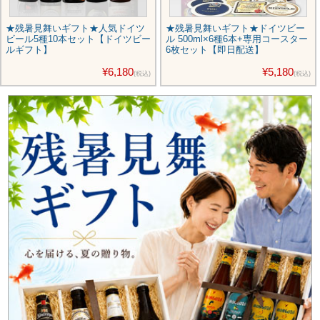
★残暑見舞いギフト★人気ドイツ
★残暑見舞いギフト★ドイツビー
ビール5種10本セット【ドイツビー
ル 500ml×6種6本+専用コースター
ルギフト】
6枚セット【即日配送】
¥6,180
¥5,180
(税込)
(税込)