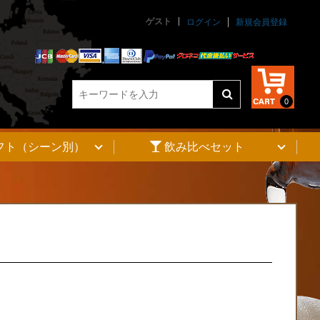
ゲスト
845
ログイン
新規会員登録
unctions.php
on line
845
0
フト（シーン別）
飲み比べセット