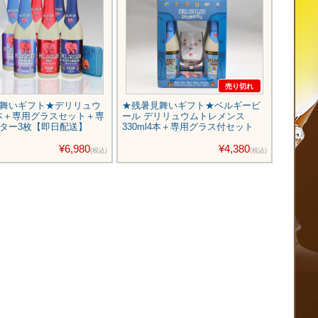
売り切れ
舞いギフト★デリリュウ
★残暑見舞いギフト★ベルギービ
★残暑
6本＋専用グラスセット＋専
ール デリリュウムトレメンス
ツビール
ター3枚【即日配送】
330ml4本＋専用グラス付セット
ット
¥6,980
¥4,380
(税込)
(税込)