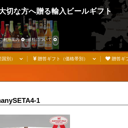
大切な方へ贈る輸入ビールギフト
blic_html/wp-content/themes/welcart_basic/functions.php
on line
62/chambeer.net/public_html/wp-content/themes/welcart_basic/f
ご利用案内
送料について
産国別）
贈答ギフト（価格帯別）
贈答ギ
manySETA4-1