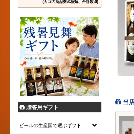
(カゴの商品数:0種類、合計数:0)
当店
贈答用ギフト
ビールの生産国で選ぶギフト