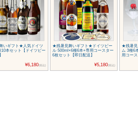
舞いギフト★人気ドイツ
★残暑見舞いギフト★ドイツビー
★残暑見
種10本セット【ドイツビー
ル 500ml×6種6本+専用コースター
ム 3種
】
6枚セット【即日配送】
用コース
¥6,180
¥5,180
(税込)
(税込)