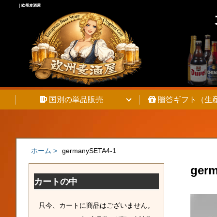
｜欧州麦酒屋
Warning
: Undefined array key 0 in
/home/pixie262/chambeer.net/pu
Warning
: Attempt to read property "cat_name" on null in
/home/pixie2
国別の単品販売
贈答ギフト（生
ホーム >
germanySETA4-1
ger
カートの中
只今、カートに商品はございません。