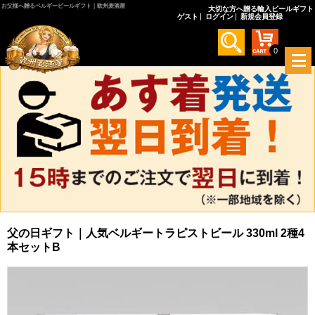
お父様へ贈るベルギービールギフト｜欧州麦酒屋
大切な方へ贈る輸入ビールギフト
ゲスト
ログイン
新規会員登録
0
メ
ニ
ュ
ー
を
開
く
父の日ギフト｜人気ベルギートラピストビール 330ml 2種4
本セットB