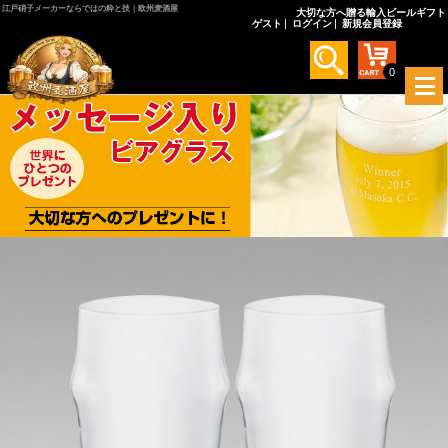
江戸硝子メーカーならではの粋と技｜欧州麦酒屋
大切な方へ贈る輸入ビールギフト
ゲスト
ログイン
新規会員登録
0
メ
ニ
ュ
ー
を
開
く