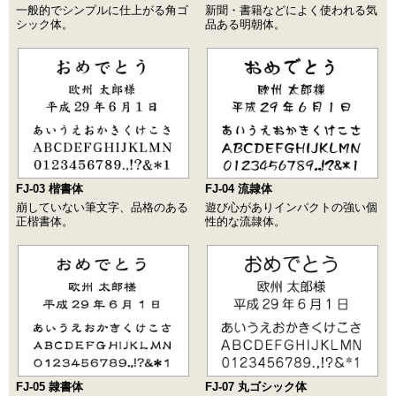
一般的でシンプルに仕上がる角ゴ
新聞・書籍などによく使われる気
シック体。
品ある明朝体。
FJ-03 楷書体
FJ-04 流隷体
崩していない筆文字、品格のある
遊び心がありインパクトの強い個
正楷書体。
性的な流隷体。
FJ-05 隷書体
FJ-07 丸ゴシック体