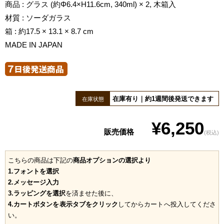
商品 : グラス (約Φ6.4×H11.6cm, 340ml) × 2, 木箱入
材質 : ソーダガラス
箱 : 約17.5 × 13.1 × 8.7 cm
MADE IN JAPAN
在庫有り｜約1週間後発送できます
在庫状態
¥6,250
販売価格
(税込)
こちらの商品は下記の
商品オプションの選択より
1.フォントを選択
2.メッセージ入力
3.ラッピングを選択
を済ませた後に、
4.カートボタンを表示タブをクリック
してからカートへ投入してくださ
い。