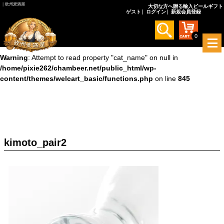
｜欧州麦酒屋
大切な方へ贈る輸入ビールギフト
ゲスト
ログイン
新規会員登録
Warning
: Undefined array key 0 in
/home/pixie262/chambeer.net/public_html/wp-
content/themes/welcart_basic/functions.php
on line
845
0
メ
ニ
Warning
: Attempt to read property "cat_name" on null in
ュ
/home/pixie262/chambeer.net/public_html/wp-
ー
content/themes/welcart_basic/functions.php
on line
845
を
開
く
kimoto_pair2