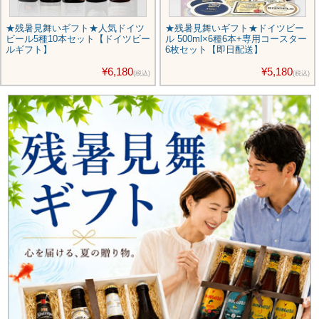
★残暑見舞いギフト★人気ドイツ
★残暑見舞いギフト★ドイツビー
ビール5種10本セット【ドイツビー
ル 500ml×6種6本+専用コースター
ルギフト】
6枚セット【即日配送】
¥6,180
¥5,180
(税込)
(税込)