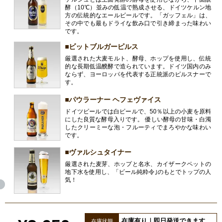
酵（10℃）並みの低温で熟成させる、ドイツケルン地
方の伝統的なエールビールです。「ガッフェル」は、
その中でも最もドライな飲み口で引き締まった味わい
です。
■ビットブルガーピルス
厳選された大麦モルト、酵母、ホップを使用し、伝統
的な長期低温醗酵で造られています。ドイツ国内のみ
ならず、ヨーロッパを代表する正統派のピルスナーで
す。
■パウラーナー ヘフェヴァイス
ドイツビールでは白ビールで、50％以上の小麦を原料
にした良質な酵母入りです。 優しい酵母の甘味・白濁
したクリーミーな泡・フルーティでまろやかな味わい
です。
■ヴァルシュタイナー
厳選された麦芽、ホップと名水、カイザークペットの
地下水を使用し、「ビール純粋令｣のもとでトップの人
気！
在庫有り｜即日発送できます。
在庫状態