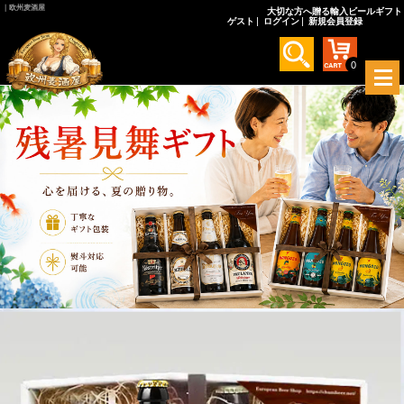
｜欧州麦酒屋
大切な方へ贈る輸入ビールギフト
ゲスト
ログイン
新規会員登録
0
メ
ニ
ュ
ー
を
開
く