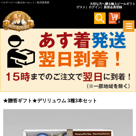
ベルギービール飲み比べセット｜欧州麦酒屋
大切な方へ贈る輸入ビールギフト
ゲスト
ログイン
新規会員登録
0
メ
ニ
ュ
ー
を
開
く
★贈答ギフト★デリリュウム 3種3本セット