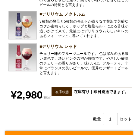
の可愛らしさとは通り、柔らかい味わいと香りはこの
ビールの特長とも言えます。
■デリリウム ノクトルム
3種類の酵母と5種類のモルトが織りなす贅沢で芳醇な
コクが素晴らしく、ホップと焙煎モルトによる苦味が
追いかけて来て、最後にはデリリュウムらしいキレの
あるフィニッシュに導いてくれます。
■デリリウム レッド
チェリー味のフルーツエールです。 色は深みのある濃
い赤色で、淡いピンクの泡が特徴です。やさしい酸味
のチェリーの香りがあり、味わいは、フルーティ。非
常にバランスの良いビールで、優秀なデザートビール
と言えます。
¥2,980
在庫有り｜即日発送できます。
在庫状態
(税込)
数量
セット