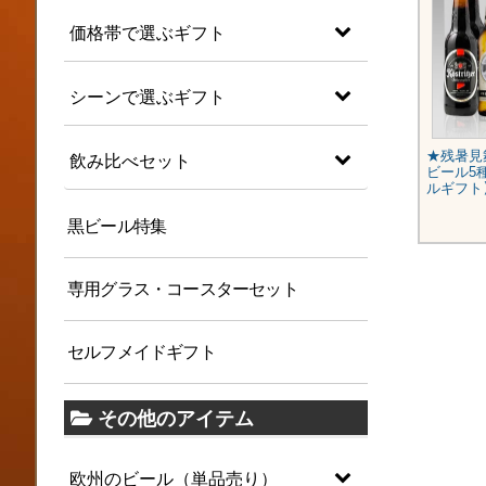
価格帯で選ぶギフト
シーンで選ぶギフト
★残暑見舞いギフト★人気ドイツ
★残暑見
飲み比べセット
ビール10種10本セット【即日配
ビール5
送】
ルギフト
¥6,280
黒ビール特集
(税込)
専用グラス・コースターセット
セルフメイドギフト
その他のアイテム
欧州のビール（単品売り）