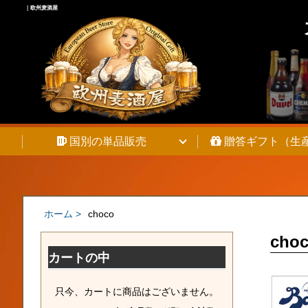
｜欧州麦酒屋
Warning
: Undefined array key 0 in
/home/pixie262/chambeer.net/pu
Warning
: Attempt to read property "cat_name" on null in
/home/pixie2
国別の単品販売
贈答ギフト（生
ホーム >
choco
cho
カートの中
只今、カートに商品はございません。