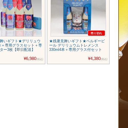
売り切れ
舞いギフト★デリリュウ
★残暑見舞いギフト★ベルギービ
★残暑
6本＋専用グラスセット＋専
ール デリリュウムトレメンス
ツビール
ター3枚【即日配送】
330ml4本＋専用グラス付セット
ット
¥6,980
¥4,380
(税込)
(税込)