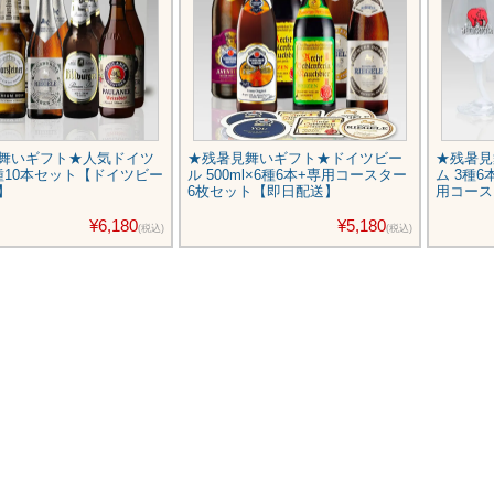
舞いギフト★人気ドイツ
★残暑見舞いギフト★ドイツビー
★残暑見
種10本セット【ドイツビー
ル 500ml×6種6本+専用コースター
ム 3種
】
6枚セット【即日配送】
用コース
¥6,180
¥5,180
(税込)
(税込)