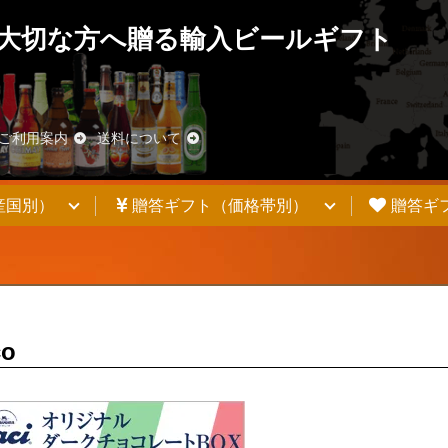
大切な方へ贈る輸入ビールギフト
blic_html/wp-content/themes/welcart_basic/functions.php
on line
62/chambeer.net/public_html/wp-content/themes/welcart_basic/f
ご利用案内
送料について
産国別）
贈答ギフト（価格帯別）
贈答ギ
co