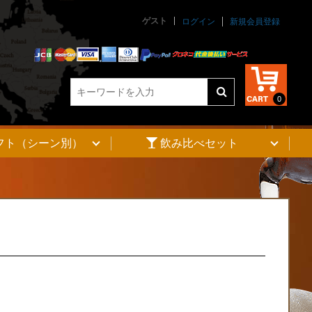
ゲスト
845
ログイン
新規会員登録
unctions.php
on line
845
0
フト（シーン別）
飲み比べセット