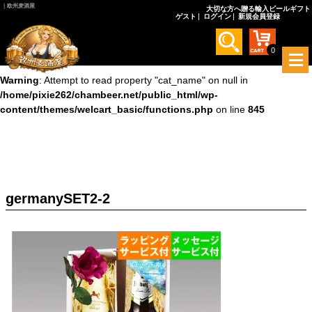
｜欧州麦酒屋
大切な方へ贈る輸入ビールギフト
ゲスト
ログイン
新規会員登録
Warning
: Undefined array key 0 in
/home/pixie262/chambeer.net/public_html/wp-
content/themes/welcart_basic/functions.php
on line
845
0
メ
ニ
Warning
: Attempt to read property "cat_name" on null in
ュ
/home/pixie262/chambeer.net/public_html/wp-
ー
content/themes/welcart_basic/functions.php
on line
845
を
開
く
germanySET2-2