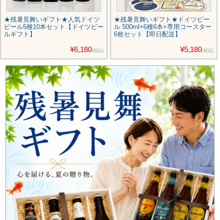
★残暑見舞いギフト★人気ドイツ
★残暑見舞いギフト★ドイツビー
ビール5種10本セット【ドイツビー
ル 500ml×6種6本+専用コースター
ルギフト】
6枚セット【即日配送】
¥6,180
¥5,180
(税込)
(税込)