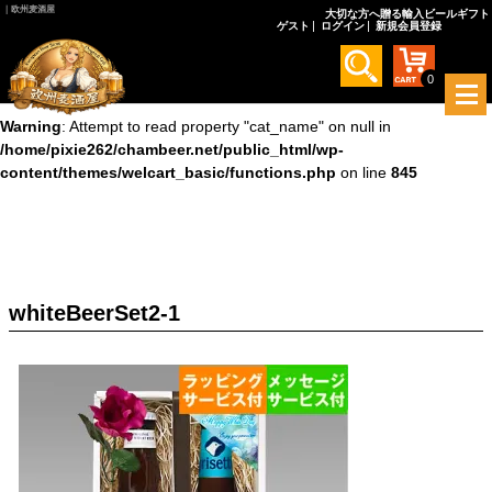
｜欧州麦酒屋
大切な方へ贈る輸入ビールギフト
ゲスト
ログイン
新規会員登録
Warning
: Undefined array key 0 in
/home/pixie262/chambeer.net/public_html/wp-
content/themes/welcart_basic/functions.php
on line
845
0
メ
ニ
Warning
: Attempt to read property "cat_name" on null in
ュ
/home/pixie262/chambeer.net/public_html/wp-
ー
content/themes/welcart_basic/functions.php
on line
845
を
開
く
whiteBeerSet2-1