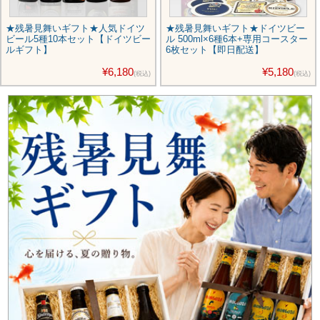
★残暑見舞いギフト★人気ドイツ
★残暑見舞いギフト★ドイツビー
ビール5種10本セット【ドイツビー
ル 500ml×6種6本+専用コースター
ルギフト】
6枚セット【即日配送】
¥6,180
¥5,180
(税込)
(税込)