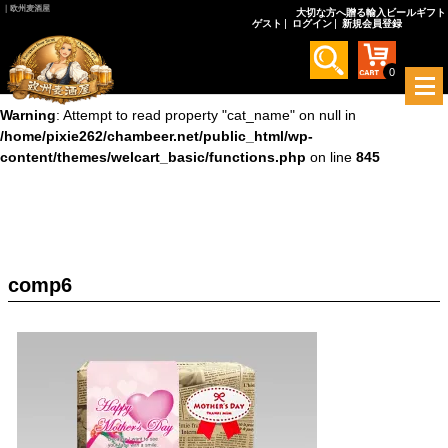
｜欧州麦酒屋
大切な方へ贈る輸入ビールギフト
ゲスト
ログイン
新規会員登録
Warning
: Undefined array key 0 in
/home/pixie262/chambeer.net/public_html/wp-
content/themes/welcart_basic/functions.php
on line
845
0
メ
ニ
Warning
: Attempt to read property "cat_name" on null in
ュ
/home/pixie262/chambeer.net/public_html/wp-
ー
content/themes/welcart_basic/functions.php
on line
845
を
開
く
comp6