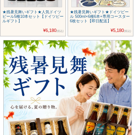
★残暑見舞いギフト★人気ドイツ
★残暑見舞いギフト★ドイツビー
ビール5種10本セット【ドイツビー
ル 500ml×6種6本+専用コースター
ルギフト】
6枚セット【即日配送】
¥6,180
¥5,180
(税込)
(税込)