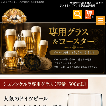
シュレンケルラシリーズの専用グラス｜欧州麦酒屋
大切な方へ贈る輸入ビールギフト
ゲスト
ログイン
新規会員登録
0
メ
ニ
ュ
ー
を
開
く