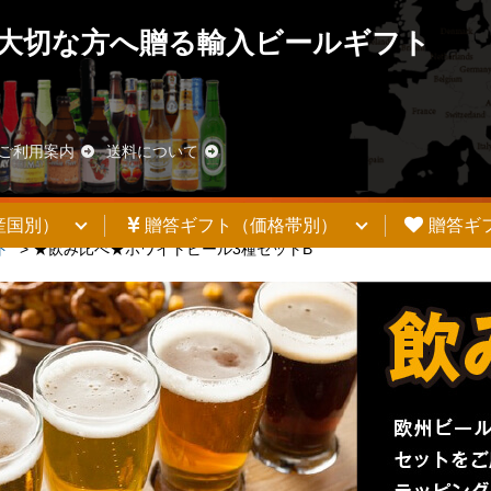
大切な方へ贈る輸入ビールギフト
ご利用案内
送料について
産国別）
贈答ギフト（価格帯別）
贈答ギ
ト
>
★飲み比べ★ホワイトビール3種セットB