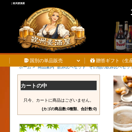
｜欧州麦酒屋
国別の単品販売
贈答ギフト（生
ホーム >
商品案内
飲み比べセット
その他の飲み比べセッ
カートの中
只今、カートに商品はございません。
(カゴの商品数:0種類、合計数:0)