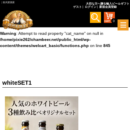
｜欧州麦酒屋
大切な方へ贈る輸入ビールギフト
ゲスト
ログイン
新規会員登録
Warning
: Undefined array key 0 in
/home/pixie262/chambeer.net/public_html/wp-
content/themes/welcart_basic/functions.php
on line
845
0
メ
ニ
Warning
: Attempt to read property "cat_name" on null in
ュ
/home/pixie262/chambeer.net/public_html/wp-
ー
content/themes/welcart_basic/functions.php
on line
845
を
開
く
whiteSET1