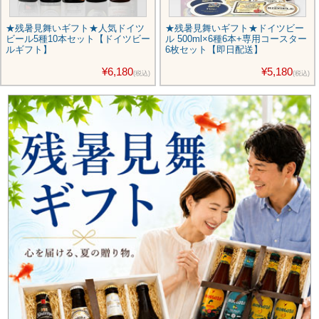
★残暑見舞いギフト★人気ドイツ
★残暑見舞いギフト★ドイツビー
ビール5種10本セット【ドイツビー
ル 500ml×6種6本+専用コースター
ルギフト】
6枚セット【即日配送】
¥6,180
¥5,180
(税込)
(税込)