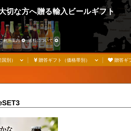
大切な方へ贈る輸入ビールギフト
blic_html/wp-content/themes/welcart_basic/functions.php
on line
62/chambeer.net/public_html/wp-content/themes/welcart_basic/f
ご利用案内
送料について
産国別）
贈答ギフト（価格帯別）
贈答ギ
eSET3