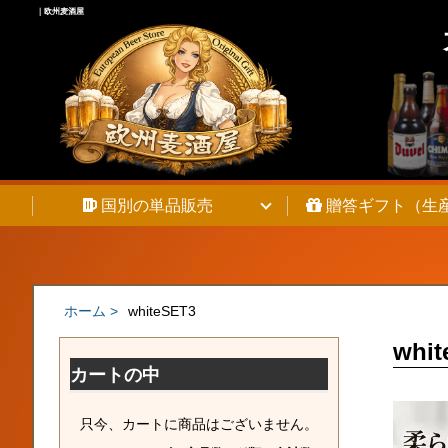
｜欧州麦酒屋
Warning
: Undefined array key 0 in
/home/pixie262/chambeer.net/pu
Warning
: Attempt to read property "cat_name" on null in
/home/pixie2
国別の単品販売
贈答ギフト（生
ホーム >
whiteSET3
whit
カートの中
只今、カートに商品はございません。