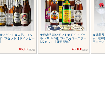
舞いギフト★人気ドイツ
★残暑見舞いギフト★ドイツビー
★残暑見
種10本セット【ドイツビー
ル 500ml×6種6本+専用コースター
ム 3種
】
6枚セット【即日配送】
用コース
¥6,180
¥5,180
(税込)
(税込)