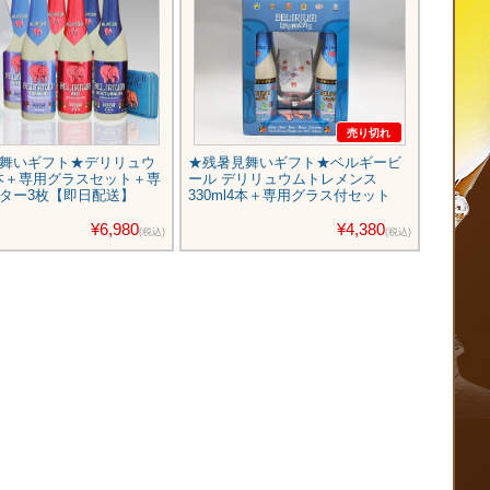
売り切れ
舞いギフト★デリリュウ
★残暑見舞いギフト★ベルギービ
★残暑
6本＋専用グラスセット＋専
ール デリリュウムトレメンス
ツビール
ター3枚【即日配送】
330ml4本＋専用グラス付セット
ット
¥6,980
¥4,380
(税込)
(税込)