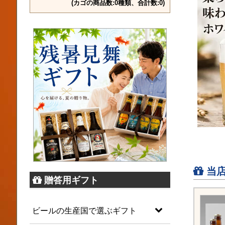
(カゴの商品数:0種類、合計数:0)
当店
贈答用ギフト
ビールの生産国で選ぶギフト