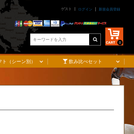
ゲスト
845
ログイン
新規会員登録
unctions.php
on line
845
0
フト（シーン別）
飲み比べセット