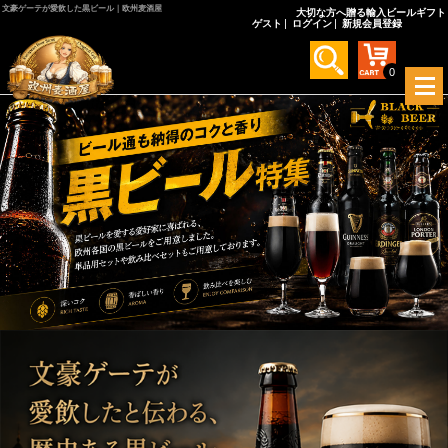
文豪ゲーテが愛飲した黒ビール｜欧州麦酒屋
大切な方へ贈る輸入ビールギフト
ゲスト
ログイン
新規会員登録
0
メ
ニ
ュ
ー
を
開
く