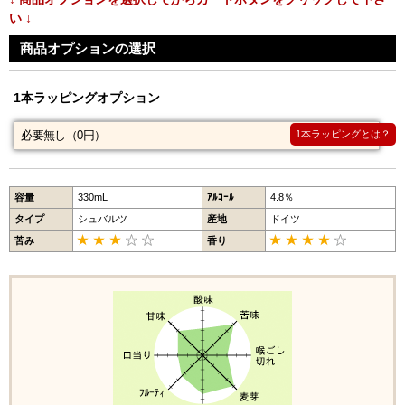
い ↓
商品オプションの選択
1本ラッピングオプション
1本ラッピングとは？
容量
330mL
ｱﾙｺｰﾙ
4.8％
タイプ
シュバルツ
産地
ドイツ
苦み
香り