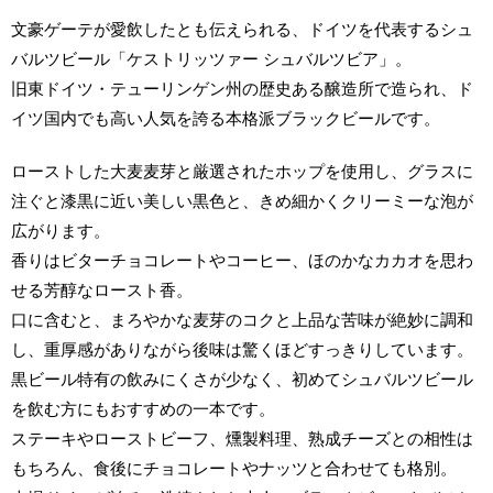
文豪ゲーテが愛飲したとも伝えられる、ドイツを代表するシュ
バルツビール「ケストリッツァー シュバルツビア」。
旧東ドイツ・テューリンゲン州の歴史ある醸造所で造られ、ド
イツ国内でも高い人気を誇る本格派ブラックビールです。
ローストした大麦麦芽と厳選されたホップを使用し、グラスに
注ぐと漆黒に近い美しい黒色と、きめ細かくクリーミーな泡が
広がります。
香りはビターチョコレートやコーヒー、ほのかなカカオを思わ
せる芳醇なロースト香。
口に含むと、まろやかな麦芽のコクと上品な苦味が絶妙に調和
し、重厚感がありながら後味は驚くほどすっきりしています。
黒ビール特有の飲みにくさが少なく、初めてシュバルツビール
を飲む方にもおすすめの一本です。
ステーキやローストビーフ、燻製料理、熟成チーズとの相性は
もちろん、食後にチョコレートやナッツと合わせても格別。