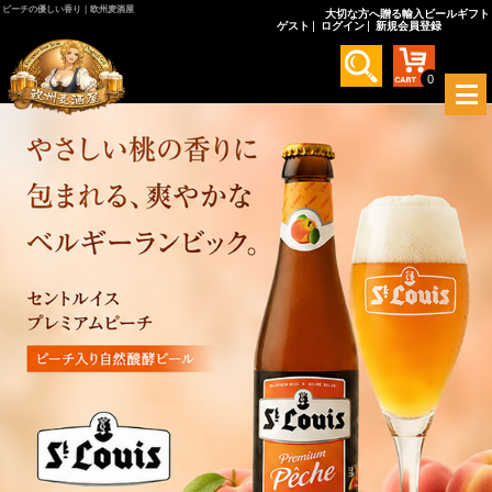
ピーチの優しい香り｜欧州麦酒屋
大切な方へ贈る輸入ビールギフト
ゲスト
ログイン
新規会員登録
0
メ
ニ
ュ
ー
を
開
く