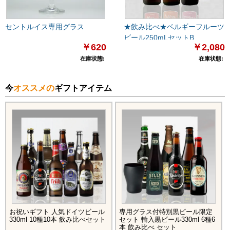
セントルイス専用グラス
★飲み比べ★ベルギーフルーツ
ビール250mLセットB
￥620
￥2,080
在庫状態:
在庫状態:
今
オススメの
ギフトアイテム
お祝いギフト 人気ドイツビール
専用グラス付特別黒ビール限定
330ml 10種10本 飲み比べセット
セット 輸入黒ビール330ml 6種6
本 飲み比べ セット