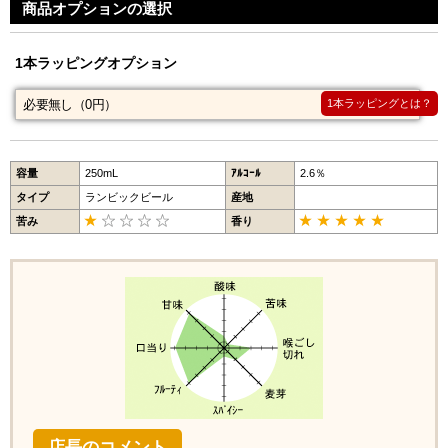
商品オプションの選択
1本ラッピングオプション
1本ラッピングとは？
容量
250mL
ｱﾙｺｰﾙ
2.6％
タイプ
ランビックビール
産地
苦み
香り
店長のコメント