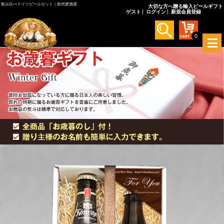
飲み比べドイツビールセット｜欧州麦酒屋
大切な方へ贈る輸入ビールギフト
ゲスト
ログイン
新規会員登録
0
メ
ニ
ュ
ー
を
開
く