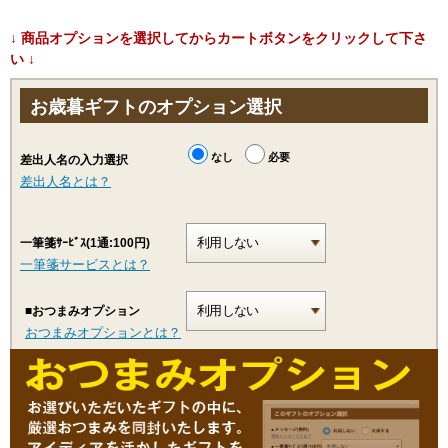
↓ 商品オプションを選択してからカートボタンをクリックして下さ
い ↓
お歳暮ギフトのオプション選択
なし
必要
差出人名の入力選択
差出人名とは？
一筆箋ｻｰﾋﾞｽ(1通:100円)
一筆箋サービスとは？
■おつまみオプション
おつまみオプションとは？