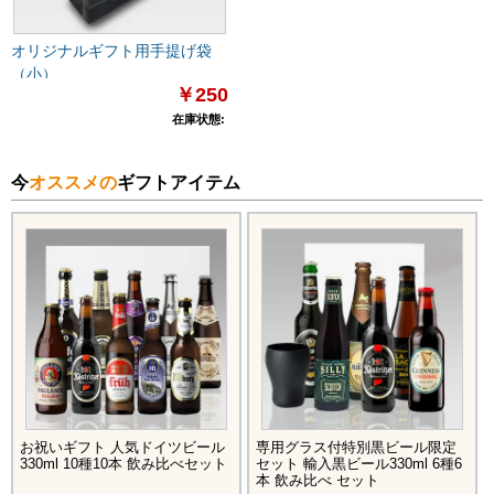
オリジナルギフト用手提げ袋
（小）
￥250
在庫状態:
今
オススメの
ギフトアイテム
お祝いギフト 人気ドイツビール
専用グラス付特別黒ビール限定
330ml 10種10本 飲み比べセット
セット 輸入黒ビール330ml 6種6
本 飲み比べ セット