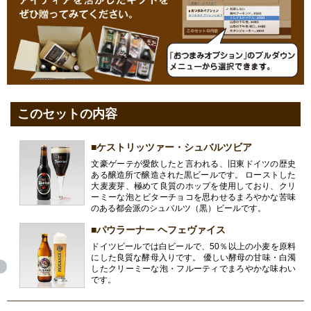
このセットの内容
■ケストリッツァー・シュバルツビア
文豪ゲーテが愛飲したと言われる、旧東ドイツの歴史
ある醸造所で醸造された黒ビールです。 ローストした
大麦麦芽、極めて良質のホップを使用しており、クリ
ーミーな泡とビターチョコを思わせるまろやかな苦味
のある都会派のシュバルツ（黒）ビールです。
■パウラーナー ヘフェヴァイス
ドイツビールでは白ビールで、50％以上の小麦を原料
にした良質な酵母入りです。 優しい酵母の甘味・白濁
したクリーミーな泡・フルーティでまろやかな味わい
です。