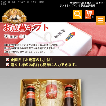
グラス・コースター付ベルギービールギフト｜欧州
大切な方へ贈る輸入ビールギフト
麦酒屋
ゲスト
ログイン
新規会員登録
0
メ
ニ
ュ
ー
を
開
く