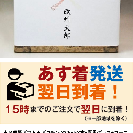
★お歳暮ギフト★ギロチン 330ml×2本+専用グラス+コース