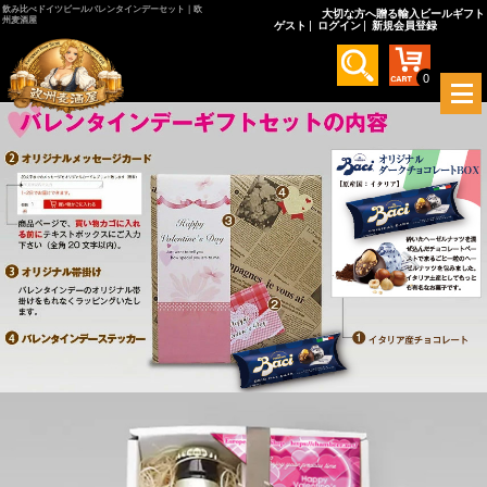
飲み比べドイツビールバレンタインデーセット｜欧
大切な方へ贈る輸入ビールギフト
州麦酒屋
ゲスト
ログイン
新規会員登録
0
メ
ニ
ュ
ー
を
開
く