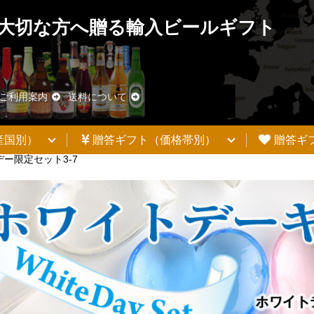
大切な方へ贈る輸入ビールギフト
ご利用案内
送料について
産国別）
贈答ギフト（価格帯別）
贈答ギ
ー限定セット3-7