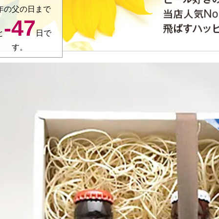
年の父の日まで
-47
と
日で
す。