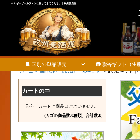
ベルギービールファンに贈ってみてください｜欧州麦酒屋
国別の単品販売
贈答ギフト（生
ホーム >
商品案内
父の日ビールギフト
>
父の日ギフト｜ベ
カートの中
只今、カートに商品はございません。
(カゴの商品数:0種類、合計数:0)