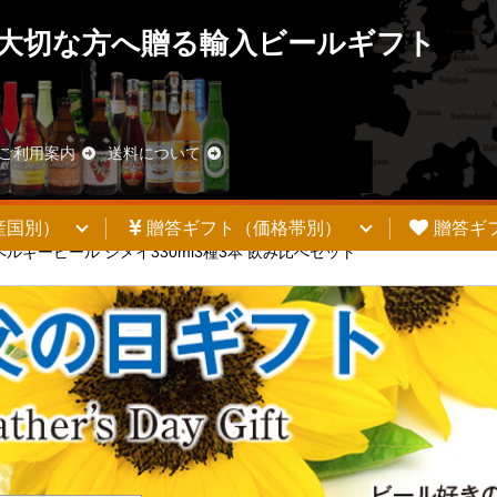
大切な方へ贈る輸入ビールギフト
ご利用案内
送料について
産国別）
贈答ギフト（価格帯別）
贈答ギ
ルギービール シメイ330ml3種3本 飲み比べセット