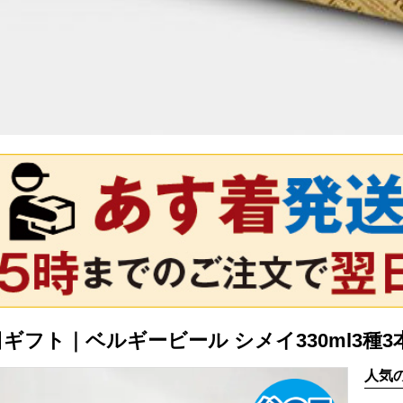
ギフト｜ベルギービール シメイ330ml3種3
人気