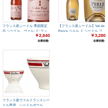
フランス産シードル 季節限定
【フランス産シードル】Val de
品 シードル ヴァル･ド･ラン
Rance ペルル ド シードル フ
￥2,640
￥3,280
ス ロゼ 750ml
リュイテ（甘口）750mL
在庫状態:
在庫状態:
フランス産ヴァルドランスシー
ドル専用 シードルボウル