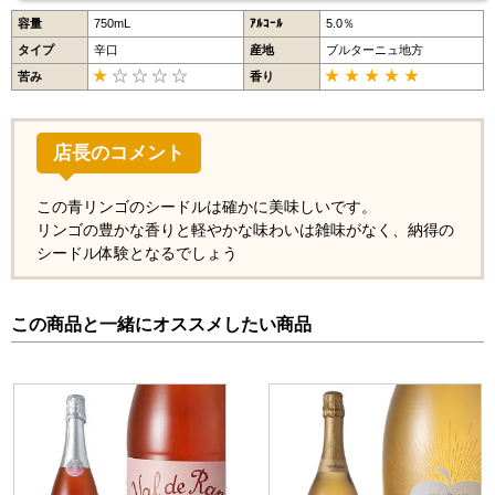
容量
750mL
ｱﾙｺｰﾙ
5.0％
タイプ
辛口
産地
ブルターニュ地方
苦み
香り
店長のコメント
この青リンゴのシードルは確かに美味しいです。
リンゴの豊かな香りと軽やかな味わいは雑味がなく、納得の
シードル体験となるでしょう
この商品と一緒にオススメしたい商品