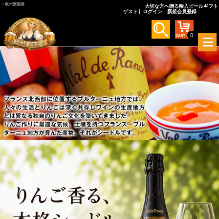
｜欧州麦酒屋
大切な方へ贈る輸入ビールギフト
ゲスト
ログイン
新規会員登録
0
メ
ニ
ュ
ー
を
開
く