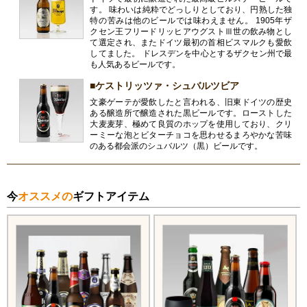
す。 味わいは純粋でどっしりとしており、円熟した独
特の苦みは他のビールでは味わえません。 1905年ザ
クセン王フリードリッヒアウグストⅢ世の飲み物とし
て選定され、またドイツ最初の首相ビスマルクも愛飲
してました。 ドレスデンを中心とするザクセン州で最
も人気あるビールです。
■ケストリッツァ・シュバルツビア
文豪ゲーテが愛飲したと言われる、旧東ドイツの歴史
ある醸造所で醸造された黒ビールです。ローストした
大麦麦芽、極めて良質のホップを使用しており、クリ
ーミーな泡とビターチョコを思わせるまろやかな苦味
のある都会派のシュバルツ（黒）ビールです。
今
オススメの
ギフトアイテム