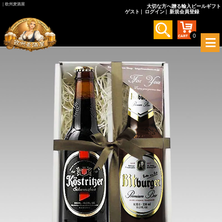
｜欧州麦酒屋
大切な方へ贈る輸入ビールギフト
ゲスト
ログイン
新規会員登録
0
メ
ニ
ュ
ー
を
開
く