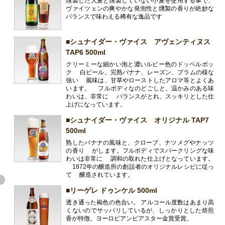
燻製した大麦と燻製していない小麦を使用する事で、
ヴァイツェンの爽やかな発泡性と燻製の香りが絶妙な
バランスで味わえる稀有な逸品です
■シュナイダー・ヴァイス アヴェンティヌス
TAP6 500ml
クリーミーな細かい泡と濃いルビー色のドッペルボッ
ク 白ビール。完熟バナナ、レーズン、プラムの様な
強い 風味は、甘草やローストしたアロマ等とよくあ
います。 フルボディなのどごしと、温かみのある味
わいは、非常に バランスがとれ、スッキリとした仕
上げになっています。
■シュナイダー・ヴァイス オリジナル TAP7
500ml
熟したバナナの風味と、クローブ、ナツメグやナッツ
の香り がします。フルボディでスパークリングな味
わいは非常に 調和の取れた仕上げとなっています。
1872年の醸造所の創設者のオリジナルレシピに従っ
て 醸造されています。
■リーゲレ ドゥンケル 500ml
透き通った褐色の色合い。 アルコール度数はあまり高
くないのでサッパリしているが、しっかりとした焙煎
香が特徴。ヨーロピアンビアスター金賞受賞。