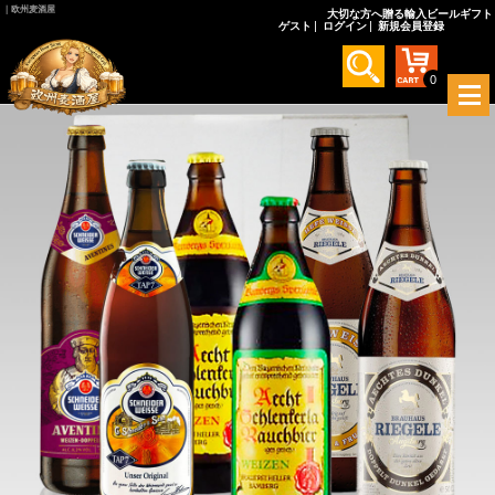
｜欧州麦酒屋
大切な方へ贈る輸入ビールギフト
ゲスト
ログイン
新規会員登録
0
メ
ニ
ュ
ー
を
開
く