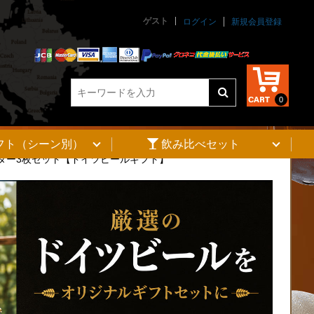
ゲスト
ログイン
新規会員登録
0
フト（シーン別）
飲み比べセット
ースター3枚セット【ドイツビールギフト】