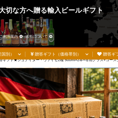
大切な方へ贈る輸入ビールギフト
ご利用案内
送料について
産国別）
贈答ギフト（価格帯別）
贈答ギ
答ギフト★シュナイダー・ヴァイセ2種 500ml×2本+専用グラス+コ