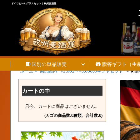
ドイツビールグラスセット｜欧州麦酒屋
国別の単品販売
贈答ギフト（生
ホーム >
商品案内
¥2,001〜¥3,000のギフトセット
>
★贈
カートの中
只今、カートに商品はございません。
(カゴの商品数:0種類、合計数:0)