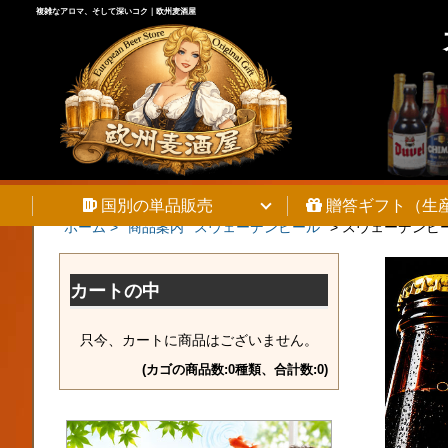
複雑なアロマ、そして深いコク｜欧州麦酒屋
国別の単品販売
贈答ギフト（生
ホーム >
商品案内
スウェーデンビール
>
スウェーデンビー
カートの中
只今、カートに商品はございません。
(カゴの商品数:0種類、合計数:0)