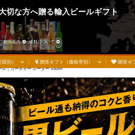
大切な方へ贈る輸入ビールギフト
ご利用案内
送料について
産国別）
贈答ギフト（価格帯別）
贈答ギ
ル｜カーネギー ポーター 330ml