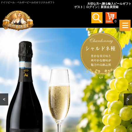
ドイツビール・ベルギービールのオリジナルギフト
大切な方へ贈る輸入ビールギフト
ゲスト
ログイン
新規会員登録
0
メ
ニ
ュ
ー
を
開
く
<
>