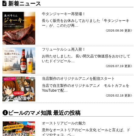
新着ニュース
牛タンジャーキー再登場！
長らく販売をお休みしておりました「牛タンジャーキ
ー」が、このたび再…
《2026.08.06 更新》
フリューケルシュ再入荷！
お待たせしました。 長い間欠品で御迷惑をおかけして
いたドイツビール…
《2026.07.19 更新》
当店製作のオリジナルアニメを配信スタート
当店で自主製作のオリジナルアニメ モルトカフェを
YouTubeで配…
《2026.02.18 更新》
ビールのマメ知識 最近の投稿
オーストリアビールの魅力
意外なオーストリアのビール文化 ビールと言えば、ド
イツやチェコ、ベ…