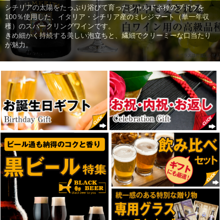
シチリアの太陽をたっぷり浴びて育ったシャルドネ種のブドウを
100％使用した、イタリア・シチリア産のミレジマート（単一年収
ドイツの名門「インゼル醸造所」が手掛ける
イタリア シチリア島、チョコレートの町モディカの老舗ブランド
穫）のスパークリングワインです。
『World Championships of the Beer Styles』。
「アンティカ・ドルチェリア・ボナイユー」の古代チョコレート。
普段お世話になっている肩へ贈る日本人の美しい習慣。これから長
きめ細かく持続する美しい泡立ちと、繊細でクリーミーな口当たり
世界的サッカー大会に出場する国々をテーマに、各国をイメージし
炭酸は控えめで口当たりは柔らかく、飲みやすいのに大人向けの味
フランス・ブルターニュ地方のリンゴで丁寧に作られた、フランス
ご自分で入力したメッセージが、グラスに刻み込まれる、世界に一
日頃お世話になっている方々へ感謝の気持ちを込めて当店のビール
ビール通も納得のコクと香り、風味を持つ欧州各国の黒ビールを豊
伝統製法を守り続けるヨーロッパビールの深い味わいと香りをお楽
300種類以上とも言われるカカオの複雑で濃厚な香りをお楽しみ下
く続く残暑に向けて贈る残暑見舞ギフトを豊富にご用意しました。
が魅力。
た限定ビアスタイルを醸造。“世界を旅するように楽しむクラフトビ
わいが特徴です。食事にも合わせやすく、気分や空気をリセットし
産本格シードルをご用意しました。甘・辛・中辛口と、様々な味わ
つだけのプレゼントを創造できます。
ギフトを贈りませんか？
富にご用意しました。
しみください。
さい。
残暑見舞の熨斗は標準標準対応です。
ール”として、2種類の特別セットが誕生
たい時に最適なシードルです。
いのシードルをお楽しみください。