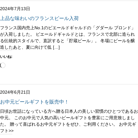
み
中…
2024年7月13日
上品な味わいのフランスビール入荷
フランス国内売上No.1のビエールドギャルドの「グダール ブロンド」
が入荷しました。 ビエールドギャルドとは、フランスで北部に造られ
る伝統的スタイルで、直訳すると「貯蔵ビール」。 冬場にビールを醸
造したあと、夏に向けて低 […]
いいね:
読
み
込
み
中…
2024年6月21日
お中元ビールギフトを販売中！
日頃お世話になっている方へ贈る日本人の美しい習慣のひとつであるお
中元。 このお中元で人気の高いビールギフトを豊富にご用意致しまし
た。 贈って喜ばれるお中元ギフトをぜひ、ご利用ください。 お中元ギ
フト>>