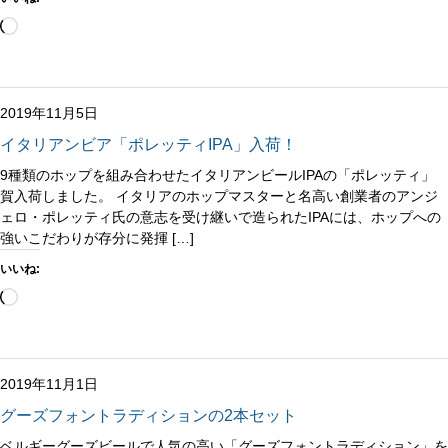
読
み
込
み
中…
2019年11月5日
イタリアンビア「ポレッティIPA」入荷！
9種類のホップを組み合わせたイタリアンビールIPAの「ポレッティ」
賀入荷しました。 イタリアのホップマスターと名高い創業者のアンジ
ェロ・ポレッティ氏の意志を受け継いで造られたIPAには、ホップへの
強いこだわりが存分に発揮 […]
いいね:
読
み
込
み
中…
2019年11月1日
グーズフォントラディションの2本セット
ベルギーグーズビールで人気の高い「グーズフォントラディション」を