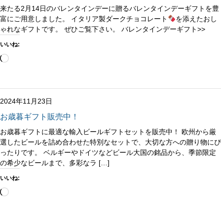
来たる2月14日のバレンタインデーに贈るバレンタインデーギフトを豊
富にご用意しました。 イタリア製ダークチョコレート
を添えたおし
ゃれなギフトです。 ぜひご覧下さい。 バレンタインデーギフト>>
いいね:
読
み
込
み
中…
2024年11月23日
お歳暮ギフト販売中！
お歳暮ギフトに最適な輸入ビールギフトセットを販売中！ 欧州から厳
選したビールを詰め合わせた特別なセットで、大切な方への贈り物にぴ
ったりです。 ベルギーやドイツなどビール大国の銘品から、季節限定
の希少なビールまで、多彩なラ […]
いいね:
読
み
込