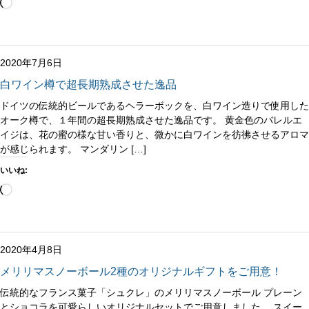
読
み
込
み
中…
2020年7月6日
白ワイン樽で超長期熟成させた逸品
ドイツの伝統的ビールであるヘラーボックを、白ワイン造りで使用した
オーク樽で、１年間の超長期熟成させた逸品です。 黄金色のバレルエ
イジは、花の蜜の様な甘い香りと、微かに白ワインを彷彿させるアロマ
が感じられます。 マンダリン […]
いいね:
読
み
込
み
中…
2020年4月8日
メリリマスノーボール2種のオリジナルギフトをご用意！
伝統的なフランス菓子「シュクレ」のメリリマスノーボール プレーン
とショコラを可愛らしいオリジナルセットでご用意しました。 スイー