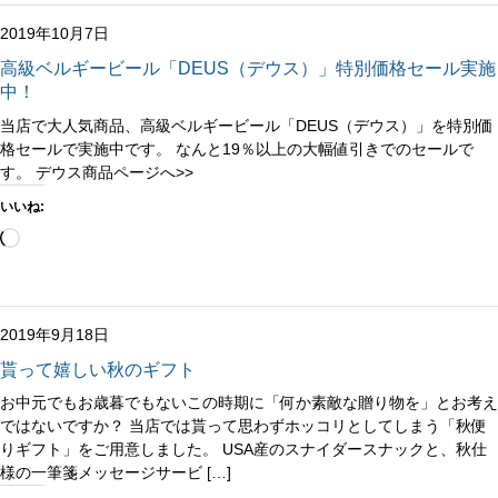
み
中…
2019年10月7日
高級ベルギービール「DEUS（デウス）」特別価格セール実施
中！
当店で大人気商品、高級ベルギービール「DEUS（デウス）」を特別価
格セールで実施中です。 なんと19％以上の大幅値引きでのセールで
す。 デウス商品ページへ>>
いいね:
読
み
込
み
中…
2019年9月18日
貰って嬉しい秋のギフト
お中元でもお歳暮でもないこの時期に「何か素敵な贈り物を」とお考え
ではないですか？ 当店では貰って思わずホッコリとしてしまう「秋便
りギフト」をご用意しました。 USA産のスナイダースナックと、秋仕
様の一筆箋メッセージサービ […]