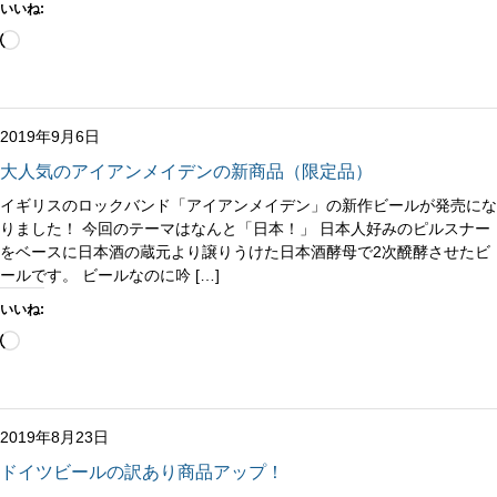
いいね:
読
み
込
み
中…
2019年9月6日
大人気のアイアンメイデンの新商品（限定品）
イギリスのロックバンド「アイアンメイデン」の新作ビールが発売にな
りました！ 今回のテーマはなんと「日本！」 日本人好みのピルスナー
をベースに日本酒の蔵元より譲りうけた日本酒酵母で2次醗酵させたビ
ールです。 ビールなのに吟 […]
いいね:
読
み
込
み
中…
2019年8月23日
ドイツビールの訳あり商品アップ！