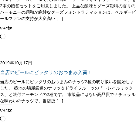
2本の贈答セットをご用意しました。 上品な酸味とグーズ独特の香りの
ハーモニーの調和が絶妙なグーズフォントラディションは、ベルギービ
ールファンの支持が大変高い […]
いいね:
読
み
込
み
中…
2019年10月17日
当店のビールにピッタリのおつまみ入荷！
当店のビールにピッタリのおつまみのナッツ2種の取り扱いを開始しま
した。 築地の鳩屋厳選のナッツ＆ドライフルーツの「トレイルミック
ス」と殻付アーモンドの2種です。 市販品にはない高品質でナチュラル
な味わいのナッツで、当店扱 […]
いいね:
読
み
込