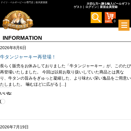
ドイツ・ベルギービール専門店｜欧州麦酒屋
大切な方へ贈る輸入ビールギフト
ゲスト
ログイン
新規会員登録
0
メ
ニ
ュ
INFORMATION
ー
を
2026年8月6日
開
牛タンジャーキー再登場！
く
長らく販売をお休みしておりました「牛タンジャーキー」が、このたび
再登場いたしました。 今回は以前お取り扱いしていた商品とは異な
り、牛タンの旨みをぎゅっと凝縮した、より味わい深い逸品をご用意い
たしました。 噛むほどに広がる […]
いいね:
読
み
込
み
中…
2026年7月19日