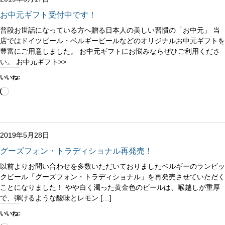
お中元ギフト受付中です！
普段お世話になっている方へ贈る日本人の美しい習慣の「お中元」 当
店ではドイツビール・ベルギービールなどのオリジナルお中元ギフトを
豊富にご用意しました。 お中元ギフトにお悩みならぜひご利用くださ
い。 お中元ギフト>>
いいね:
読
み
込
み
中…
2019年5月28日
グーズフォン・トラディショナル再発売！
以前よりお問い合わせを多数いただいておりましたベルギーのランビッ
クビール「グーズフォン・トラディショナル」を再発売させていただく
ことになりました！ やや白く濁った黄金色のビールは、喉越しが重厚
で、弾けるような酸味とレモン […]
いいね: