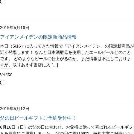
読
み
込
み
中…
2019年5月16日
アイアンメイデンの限定新商品情報
本日（5/16）に入ってきた情報で「アイアンメイデン」の限定新商品が
近々登場します！ なんと日本酒酵母を使用したエールビールとのこと
です。 どのようなビールに仕上がるのか、まだ情報は不足しておりま
すが、取りあえず当店に入 […]
いいね:
読
み
込
み
中…
2019年5月12日
父の日ビールギフトご予約受付中！
6月16日（日）の父の日に合わせ、お父様に贈って喜ばれるビールギフ
トを豊富にご用意しました。 父の日の贈り物で、毎年大変ご好評いた