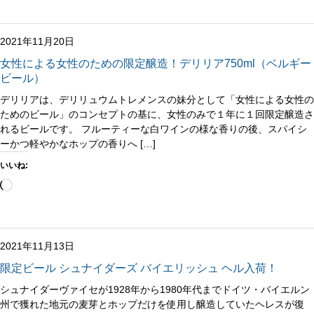
込
み
中…
2021年11月20日
女性による女性のための限定醸造！デリリア750ml（ベルギー
ビール）
デリリアは、デリリュウムトレメンスの妹分として「女性による女性の
ためのビール」のコンセプトの基に、女性のみで１年に１回限定醸造さ
れるビールです。 フルーティーな白ワインの様な香りの後、スパイシ
ーかつ軽やかなホップの香りへ […]
いいね:
読
み
込
み
中…
2021年11月13日
限定ビール シュナイダーズ バイエリッシュ ヘル入荷！
シュナイダーヴァイセが1928年から1980年代までドイツ・バイエルン
州で獲れた地元の麦芽とホップだけを使用し醸造していたヘレスが復