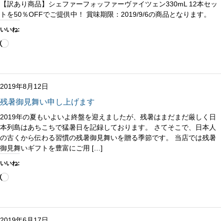
【訳あり商品】シェファーフォッファーヴァイツェン330mL 12本セッ
トを50％OFFでご提供中！ 賞味期限：2019/9/6の商品となります。
いいね:
読
み
込
み
中…
2019年8月12日
残暑御見舞い申し上げます
2019年の夏もいよいよ終盤を迎えましたが、残暑はまだまだ厳しく日
本列島はあちこちで猛暑日を記録しております。 さてそこで、日本人
の古くから伝わる習慣の残暑御見舞いを贈る季節です。 当店では残暑
御見舞いギフトを豊富にご用 […]
いいね:
読
み
込
み
中…
2019年6月17日