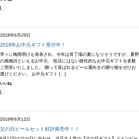
読
み
込
み
中…
2018年6月29日
2018年お中元ギフト受付中！
早々に梅雨明けも発表され、今年は長丁場の夏になりそうですが、夏野
の風物詩といえるお中元。 他店にはない個性的なお中元ギフトを多数
ご用意いたしました。 贈って喜ばれるビール通向きの贈り物をぜひお
選びください。 お中元ギフト […]
いいね:
読
み
込
み
中…
2018年6月12日
父の日ビールセット好評発売中！！
6月17日の父の日に合わせ、当店大人気の【父の日ギフト】ドイツビー