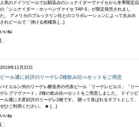
人気のドイツビールでお馴染みのシュナイダーヴァイセから冬季限定品
の「シュナイダー・ホッペンヴァイセ TAP-5」が限定発売されまし
た。 アメリカのブルックリン社とのコラボレーションによって生み出
されビールで「弾ける柑橘系 […]
いいね:
読
み
込
み
中…
2019年11月21日
ビール通に好評のリーゲレ2種飲み比べセットをご用意
バイエルン州のリーゲレ醸造所の代表ビール「リーゲレピルス」「リー
ゲレプリヴァート」2種の飲み比べセットをご用意しました。 ドイツビ
ール通に大変好評のリーゲレ2種です。 贈って喜ばれるギフトとして、
ぜひご利用ください。 ★ […]
いいね:
読
み
込