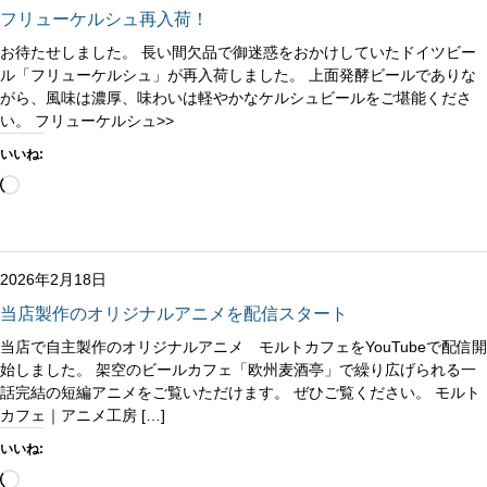
フリューケルシュ再入荷！
お待たせしました。 長い間欠品で御迷惑をおかけしていたドイツビー
ル「フリューケルシュ」が再入荷しました。 上面発酵ビールでありな
がら、風味は濃厚、味わいは軽やかなケルシュビールをご堪能くださ
い。 フリューケルシュ>>
いいね:
読
み
込
み
中…
2026年2月18日
当店製作のオリジナルアニメを配信スタート
当店で自主製作のオリジナルアニメ モルトカフェをYouTubeで配信開
始しました。 架空のビールカフェ「欧州麦酒亭」で繰り広げられる一
話完結の短編アニメをご覧いただけます。 ぜひご覧ください。 モルト
カフェ｜アニメ工房 […]
いいね:
読