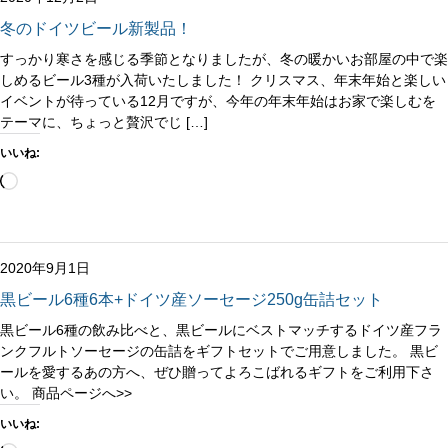
冬のドイツビール新製品！
すっかり寒さを感じる季節となりましたが、冬の暖かいお部屋の中で楽
しめるビール3種が入荷いたしました！ クリスマス、年末年始と楽しい
イベントが待っている12月ですが、今年の年末年始はお家で楽しむを
テーマに、ちょっと贅沢でじ […]
いいね:
読
み
込
み
中…
2020年9月1日
黒ビール6種6本+ドイツ産ソーセージ250g缶詰セット
黒ビール6種の飲み比べと、黒ビールにベストマッチするドイツ産フラ
ンクフルトソーセージの缶詰をギフトセットでご用意しました。 黒ビ
ールを愛するあの方へ、ぜひ贈ってよろこばれるギフトをご利用下さ
い。 商品ページへ>>
いいね: