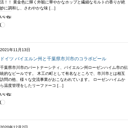
活！！ 黄金色に輝く外観に華やかなホップと繊細なモルトの香りが絶
妙に調和し、さわやかな味 […]
いいね:
読
み
込
み
中…
2021年11月13日
ドイツ バイエルン州と千葉県市川市のコラボビール
千葉県市川市のパートナーシティ、バイエルン州ローゼンハイム市の伝
統的なビールです。 木工の町として有名なところで、市川市とは相互
訪問の他、様々な交流事業がおこなわれています。 ローゼンハイムか
ら温度管理をしたリーファーコ […]
いいね:
読
み
込
み
中…
2020年12月2日