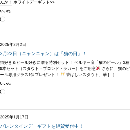
んか！ ホワイトデーギフト>>
いいね:
読
み
込
み
中…
2025年2月2日
2月22日（ニャンニャン）は「猫の日」！
猫好き＆ビール好きに贈る特別セット！ ベルギー産「猫のビール」3種
9本セット（スタウト・ブロンド・ラガー）をご用意
さらに、猫のビ
ール専用グラス1個プレゼント！
香ばしいスタウト、華 […]
いいね:
読
み
込
み
中…
2025年1月17日
バレンタインデーギフトを絶賛受付中！