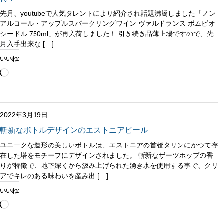
先月、youtubeで人気タレントにより紹介され話題沸騰しました「ノン
アルコール・アップルスパークリングワイン ヴァルドランス ポムビオ
シードル 750ml」が再入荷しました！ 引き続き品薄上場ですので、先
月入手出来な […]
いいね:
読
み
込
み
中…
2022年3月19日
斬新なボトルデザインのエストニアビール
ユニークな造形の美しいボトルは、エストニアの首都タリンにかつて存
在した塔をモチーフにデザインされました。 斬新なザーツホップの香
りが特徴で、地下深くから汲み上げられた湧き水を使用する事で、クリ
アでキレのある味わいを産み出 […]
いいね:
読
み