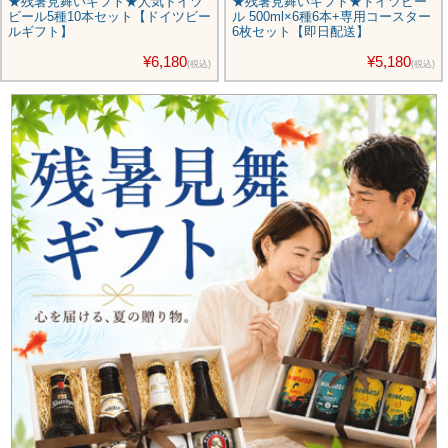
★残暑見舞いギフト★ドイツビー
★残暑見舞いギフト★デリリュウ
ル 500ml×6種6本+専用コースター
ム 3種6本＋専用グラスセット＋専
6枚セット【即日配送】
用コースター3枚【即日配送】
¥5,180
¥6,980
(税込)
(税込)