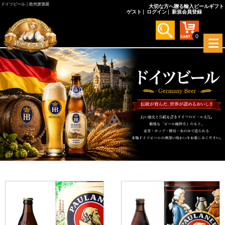
ドイツビール｜欧州麦酒屋
大切な方へ贈る輸入ビールギフト
ゲスト
ログイン
新規会員登録
0
メ
ニ
ュ
ドイツビール
ー
を
開
く